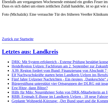
Ebenfalls am vergangenen Wochenende entstand ein großes Feuer im K
Dass es sich dabei um einen zeitlichen Zufall handelte, ist so gut wi
Foto (Michalzik): Eine verrauchte Tür des früheren Veerßer Klinikum
Zurück zur Startseite
Letztes aus: Landkreis
DRK: Mit System erfolgreich - Externe Prüfung bestätigt kon
HeideRegion Uelzen: Fachforum am 2. September zur Zukunft 
A39: Region fordert vom Bund: Finanzierung von Abschnitt 7 je
Elf Nachwuchskräfte starten beim Landkreis Uelzen ins Beru
Fünf Jahre Uelzener Nachrichten - Ein riesiges „Dankeschön“ a
Bürgerstiftung unterstützt vier Ortsgruppen der DLRG mit in
Erst Hitze, dann Blitze?
Hilfe für Milo: Neunjähriger Sohn von DRK-Mitarbeiterin an 
RBB: Erstmals E-Busse im Landkreis Uelzen - 18 neue Fahrze
Geplante Wohngeld-Kürzung: „Der Bund spart und die Kommunen