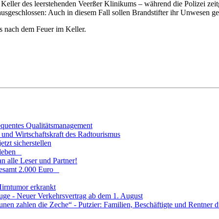
eller des leerstehenden Veerßer Klinikums – während die Polizei zeit
e ausgeschlossen: Auch in diesem Fall sollen Brandstifter ihr Unwesen g
s nach dem Feuer im Keller.
sequentes Qualitätsmanagement
und Wirtschaftskraft des Radtourismus
tzt sicherstellen
fsleben
n alle Leser und Partner!
sgesamt 2.000 Euro
Hirntumor erkrankt
uge - Neuer Verkehrsvertrag ab dem 1. August
 zahlen die Zeche“ - Putzier: Familien, Beschäftigte und Rentner dü