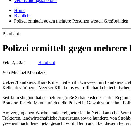
Veranstaltungskalender
Home
Blaulicht
Polizei ermittelt gegen mehrere Personen wegen Großbränden
Blaulicht
Polizei ermittelt gegen mehrer
Feb. 2, 2024
|
Blaulicht
Von Michael Michalzik
Uelzen/Landkreis. Brandstifter treiben ihr Unwesen im Landkreis Uelz
Keller des früheren Veerßer Klinikums war offenbar kein technischer
Seit Jahresbeginn hat es mehrere große Schadensfeuer in der Region 
Brandort fiel ein Mann auf, den die Polizei in Gewahrsam nahm. Poli
Am vergangenen Wochenende ereignete sich in Nettelkamp bei Wreste
Traktoren, landwirtschaftliche Ausrüstung sowie hunderte von Stro
gesehen, nach denen jetzt gesucht wird. Denn auch bei diesem Feuer s