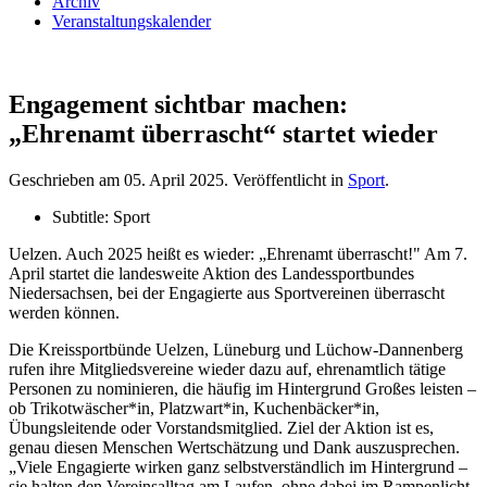
Archiv
Veranstaltungskalender
Engagement sichtbar machen:
„Ehrenamt überrascht“ startet wieder
Geschrieben am
05. April 2025
. Veröffentlicht in
Sport
.
Subtitle:
Sport
Uelzen. Auch 2025 heißt es wieder: „Ehrenamt überrascht!" Am 7.
April startet die landesweite Aktion des Landessportbundes
Niedersachsen, bei der Engagierte aus Sportvereinen überrascht
werden können.
Die Kreissportbünde Uelzen, Lüneburg und Lüchow-Dannenberg
rufen ihre Mitgliedsvereine wieder dazu auf, ehrenamtlich tätige
Personen zu nominieren, die häufig im Hintergrund Großes leisten –
ob Trikotwäscher*in, Platzwart*in, Kuchenbäcker*in,
Übungsleitende oder Vorstandsmitglied. Ziel der Aktion ist es,
genau diesen Menschen Wertschätzung und Dank auszusprechen.
„Viele Engagierte wirken ganz selbstverständlich im Hintergrund –
sie halten den Vereinsalltag am Laufen, ohne dabei im Rampenlicht