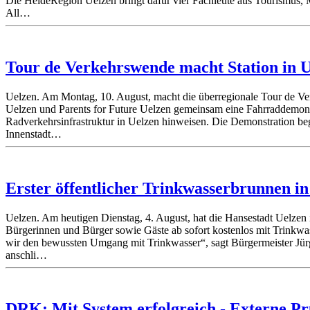
Die HeideRegion Uelzen bringt dafür vier Fachleute aus Tourismus,
All…
Tour de Verkehrswende macht Station in 
Uelzen. Am Montag, 10. August, macht die überregionale Tour de V
Uelzen und Parents for Future Uelzen gemeinsam eine Fahrraddemonstr
Radverkehrsinfrastruktur in Uelzen hinweisen. Die Demonstration beg
Innenstadt…
Erster öffentlicher Trinkwasserbrunnen in
Uelzen. Am heutigen Dienstag, 4. August, hat die Hansestadt Uelzen 
Bürgerinnen und Bürger sowie Gäste ab sofort kostenlos mit Trinkwas
wir den bewussten Umgang mit Trinkwasser“, sagt Bürgermeister Jürg
anschli…
DRK: Mit System erfolgreich - Externe Pr