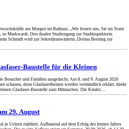
chwuchskräfte am Morgen im Rathaus. „Wir freuen uns, Sie im Team
, so Markwardt. Den dualen Studiengang zur Stadtinspektorin
smin Schmidt wird zur Sekretäranwärterin, Dorina Berning zur
asfaser-Baustelle für die Kleinen
 die Besucher und Familien ausgedacht. Am 8. und 9. August 2026
sen schauen, denn Glasfaserthemen werden verständlich erklärt, direkt
er kleinen Glasfaser-Baustelle zum Mitmachen. Die Kinder…
 am 29. August
l in Uelzen etabliert. Aufbauend auf dem Erfolg des letzten Jahres