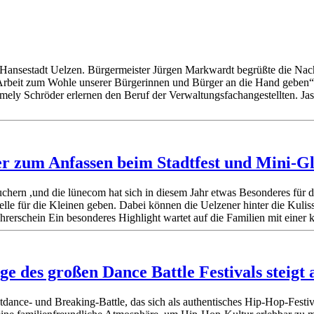
r Hansestadt Uelzen. Bürgermeister Jürgen Markwardt begrüßte die Na
 Arbeit zum Wohle unserer Bürgerinnen und Bürger an die Hand geben“
mely Schröder erlernen den Beruf der Verwaltungsfachangestellten. Ja
ser zum Anfassen beim Stadtfest und Mini-Gl
uchern ,und die lünecom hat sich in diesem Jahr etwas Besonderes für
lle für die Kleinen geben. Dabei können die Uelzener hinter die Kulis
ührerschein Ein besonderes Highlight wartet auf die Familien mit ein
e des großen Dance Battle Festivals steigt
ance- und Breaking-Battle, das sich als authentisches Hip-Hop-Festiva