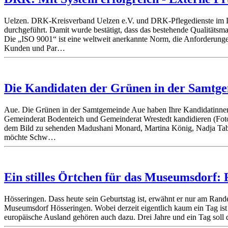
Uelzen. DRK-Kreisverband Uelzen e.V. und DRK-Pflegedienste im 
durchgeführt. Damit wurde bestätigt, dass das bestehende Qualitätsm
Die „ISO 9001“ ist eine weltweit anerkannte Norm, die Anforderungen
Kunden und Par…
Die Kandidaten der Grünen in der Samtg
Aue. Die Grünen in der Samtgemeinde Aue haben Ihre Kandidatinnen
Gemeinderat Bodenteich und Gemeinderat Wrestedt kandidieren (Foto v
dem Bild zu sehenden Madushani Monard, Martina König, Nadja Tabba
möchte Schw…
Ein stilles Örtchen für das Museumsdorf: 
Hösseringen. Dass heute sein Geburtstag ist, erwähnt er nur am Rande
Museumsdorf Hösseringen. Wobei derzeit eigentlich kaum ein Tag ist 
europäische Ausland gehören auch dazu. Drei Jahre und ein Tag soll