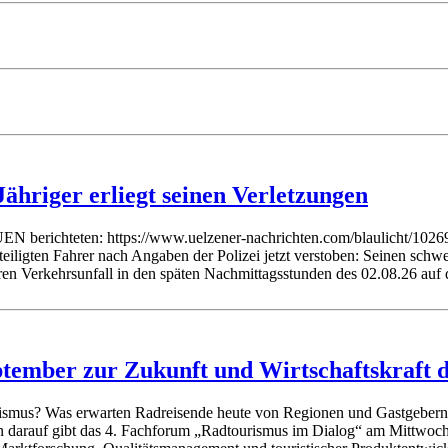
ähriger erliegt seinen Verletzungen
N berichteten: https://www.uelzener-nachrichten.com/blaulicht/10269-
gten Fahrer nach Angaben der Polizei jetzt verstoben: Seinen schwere
ren Verkehrsunfall in den späten Nachmittagsstunden des 02.08.26 auf
tember zur Zukunft und Wirtschaftskraft 
ismus? Was erwarten Radreisende heute von Regionen und Gastgebern? 
n darauf gibt das 4. Fachforum „Radtourismus im Dialog“ am Mittwoch