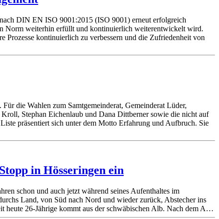
nach DIN EN ISO 9001:2015 (ISO 9001) erneut erfolgreich
Norm weiterhin erfüllt und kontinuierlich weiterentwickelt wird.
e Prozesse kontinuierlich zu verbessern und die Zufriedenheit von
. Für die Wahlen zum Samtgemeinderat, Gemeinderat Lüder,
 Kroll, Stephan Eichenlaub und Dana Dittberner sowie die nicht auf
ste präsentiert sich unter dem Motto Erfahrung und Aufbruch. Sie
Stopp in Hösseringen ein
Jahren schon und auch jetzt während seines Aufenthaltes im
r durchs Land, von Süd nach Nord und wieder zurück, Abstecher ins
 seit heute 26-Jährige kommt aus der schwäbischen Alb. Nach dem A…