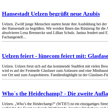
Hansestadt Uelzen begrüßt neue Azubis
Uelzen. Zwölf junge Menschen starten heute ihre Ausbildung bei de
der Hansestadt zu begrüßen. Wir werden Ihnen das Rüstzeug für die
absolvieren Lena Brennecke und Lillian Schulz. Janina Jendert und E
Fachangestell…
Uelzen feiert - lünecom feiert mit: Glasfa
Uelzen. Uelzen freut sich auf das kommende Stadtfest mit vielen Bes
wird es auf der Festmeile Glasfaser zum Anfassen und eine Minibauste
vor Ort und zum Ausprobieren. Familienhighlight ist der Glasfaser-F
Who´s the Heidechamp? - Die zweite Auflag
Uelzen. „Who’s the Heidechamp?“ (WTH?) ist ein einzigartiges Streetd