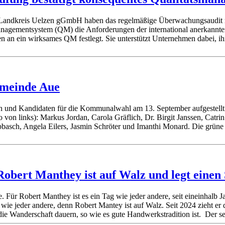
Landkreis Uelzen gGmbH haben das regelmäßige Überwachungsaudit 
anagementsystem (QM) die Anforderungen der international anerkannten 
 an ein wirksames QM festlegt. Sie unterstützt Unternehmen dabei, ihr
emeinde Aue
 und Kandidaten für die Kommunalwahl am 13. September aufgestellt
on links): Markus Jordan, Carola Gräflich, Dr. Birgit Janssen, Catrin
sch, Angela Eilers, Jasmin Schröter und Imanthi Monard. Die grüne Li
Robert Manthey ist auf Walz und legt einen 
. Für Robert Manthey ist es ein Tag wie jeder andere, seit eineinhalb 
wie jeder andere, denn Robert Mantey ist auf Walz. Seit 2024 zieht e
 die Wanderschaft dauern, so wie es gute Handwerkstradition ist. Der