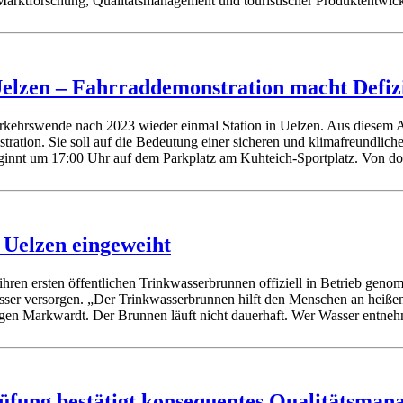
 Marktforschung, Qualitätsmanagement und touristischer Produktentw
Uelzen – Fahrraddemonstration macht Defiz
erkehrswende nach 2023 wieder einmal Station in Uelzen. Aus diesem
ation. Sie soll auf die Bedeutung einer sicheren und klimafreundlich
innt um 17:00 Uhr auf dem Parkplatz am Kuhteich-Sportplatz. Von dort 
 Uelzen eingeweiht
ihren ersten öffentlichen Trinkwasserbrunnen offiziell in Betrieb ge
ser versorgen. „Der Trinkwasserbrunnen hilft den Menschen an heißen T
en Markwardt. Der Brunnen läuft nicht dauerhaft. Wer Wasser entnehme
üfung bestätigt konsequentes Qualitätsma