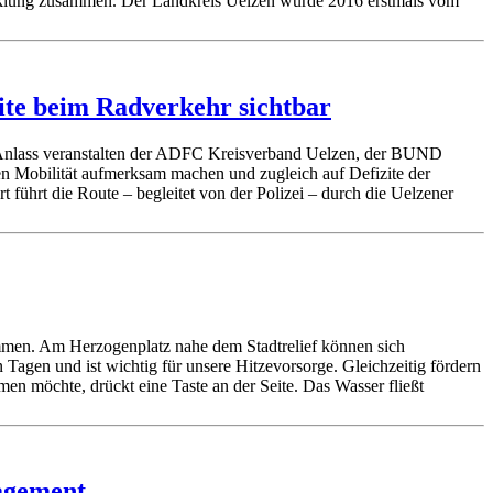
icklung zusammen. Der Landkreis Uelzen wurde 2016 erstmals vom
ite beim Radverkehr sichtbar
 Anlass veranstalten der ADFC Kreisverband Uelzen, der BUND
en Mobilität aufmerksam machen und zugleich auf Defizite der
führt die Route – begleitet von der Polizei – durch die Uelzener
nommen. Am Herzogenplatz nahe dem Stadtrelief können sich
agen und ist wichtig für unsere Hitzevorsorge. Gleichzeitig fördern
n möchte, drückt eine Taste an der Seite. Das Wasser fließt
nagement