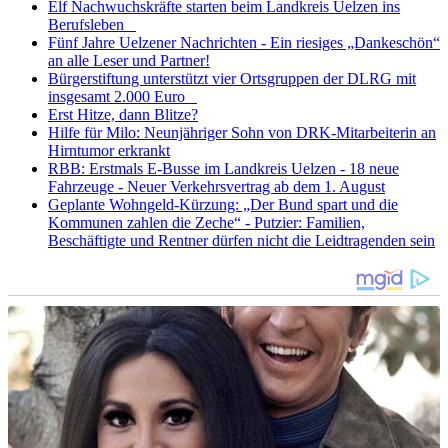
Elf Nachwuchskräfte starten beim Landkreis Uelzen ins
Berufsleben
Fünf Jahre Uelzener Nachrichten - Ein riesiges „Dankeschön“
an alle Leser und Partner!
Bürgerstiftung unterstützt vier Ortsgruppen der DLRG mit
insgesamt 2.000 Euro
Erst Hitze, dann Blitze?
Hilfe für Milo: Neunjähriger Sohn von DRK-Mitarbeiterin an
Hirntumor erkrankt
RBB: Erstmals E-Busse im Landkreis Uelzen - 18 neue
Fahrzeuge - Neuer Verkehrsvertrag ab dem 1. August
Geplante Wohngeld-Kürzung: „Der Bund spart und die
Kommunen zahlen die Zeche“ - Putzier: Familien,
Beschäftigte und Rentner dürfen nicht die Leidtragenden sein