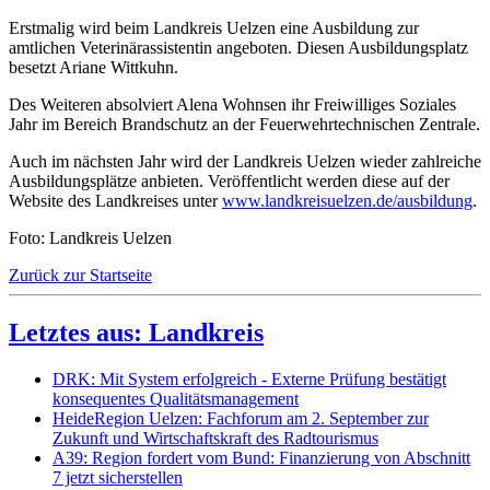
Erstmalig wird beim Landkreis Uelzen eine Ausbildung zur
amtlichen Veterinärassistentin angeboten. Diesen Ausbildungsplatz
besetzt Ariane Wittkuhn.
Des Weiteren absolviert Alena Wohnsen ihr Freiwilliges Soziales
Jahr im Bereich Brandschutz an der Feuerwehrtechnischen Zentrale.
Auch im nächsten Jahr wird der Landkreis Uelzen wieder zahlreiche
Ausbildungsplätze anbieten. Veröffentlicht werden diese auf der
Website des Landkreises unter
www.landkreisuelzen.de/ausbildung
.
Foto: Landkreis Uelzen
Zurück zur Startseite
Letztes aus: Landkreis
DRK: Mit System erfolgreich - Externe Prüfung bestätigt
konsequentes Qualitätsmanagement
HeideRegion Uelzen: Fachforum am 2. September zur
Zukunft und Wirtschaftskraft des Radtourismus
A39: Region fordert vom Bund: Finanzierung von Abschnitt
7 jetzt sicherstellen