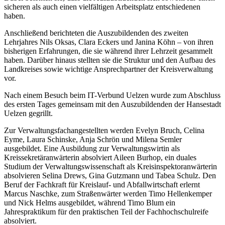
sicheren als auch einen vielfältigen Arbeitsplatz entschiedenen
haben.
Anschließend berichteten die Auszubildenden des zweiten
Lehrjahres Nils Oksas, Clara Eckers und Janina Köhn – von ihren
bisherigen Erfahrungen, die sie während ihrer Lehrzeit gesammelt
haben. Darüber hinaus stellten sie die Struktur und den Aufbau des
Landkreises sowie wichtige Ansprechpartner der Kreisverwaltung
vor.
Nach einem Besuch beim IT-Verbund Uelzen wurde zum Abschluss
des ersten Tages gemeinsam mit den Auszubildenden der Hansestadt
Uelzen gegrillt.
Zur Verwaltungsfachangestellten werden Evelyn Bruch, Celina
Eyme, Laura Schinske, Anja Schrön und Milena Semler
ausgebildet. Eine Ausbildung zur Verwaltungswirtin als
Kreissekretäranwärterin absolviert Aileen Burhop, ein duales
Studium der Verwaltungswissenschaft als Kreisinspektoranwärterin
absolvieren Selina Drews, Gina Gutzmann und Tabea Schulz. Den
Beruf der Fachkraft für Kreislauf- und Abfallwirtschaft erlernt
Marcus Naschke, zum Straßenwärter werden Timo Hellenkemper
und Nick Helms ausgebildet, während Timo Blum ein
Jahrespraktikum für den praktischen Teil der Fachhochschulreife
absolviert.