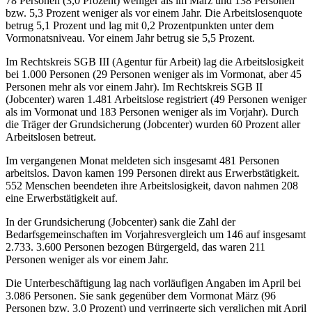
78 Personen (3,0 Prozent) weniger als im März und 138 Personen
bzw. 5,3 Prozent weniger als vor einem Jahr. Die Arbeitslosenquote
betrug 5,1 Prozent und lag mit 0,2 Prozentpunkten unter dem
Vormonatsniveau. Vor einem Jahr betrug sie 5,5 Prozent.
Im Rechtskreis SGB III (Agentur für Arbeit) lag die Arbeitslosigkeit
bei 1.000 Personen (29 Personen weniger als im Vormonat, aber 45
Personen mehr als vor einem Jahr). Im Rechtskreis SGB II
(Jobcenter) waren 1.481 Arbeitslose registriert (49 Personen weniger
als im Vormonat und 183 Personen weniger als im Vorjahr). Durch
die Träger der Grundsicherung (Jobcenter) wurden 60 Prozent aller
Arbeitslosen betreut.
Im vergangenen Monat meldeten sich insgesamt 481 Personen
arbeitslos. Davon kamen 199 Personen direkt aus Erwerbstätigkeit.
552 Menschen beendeten ihre Arbeitslosigkeit, davon nahmen 208
eine Erwerbstätigkeit auf.
In der Grundsicherung (Jobcenter) sank die Zahl der
Bedarfsgemeinschaften im Vorjahresvergleich um 146 auf insgesamt
2.733. 3.600 Personen bezogen Bürgergeld, das waren 211
Personen weniger als vor einem Jahr.
Die Unterbeschäftigung lag nach vorläufigen Angaben im April bei
3.086 Personen. Sie sank gegenüber dem Vormonat März (96
Personen bzw. 3,0 Prozent) und verringerte sich verglichen mit April