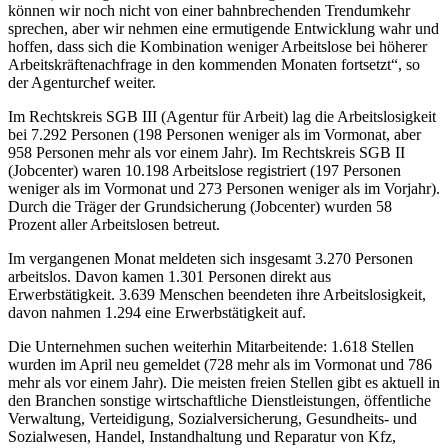
können wir noch nicht von einer bahnbrechenden Trendumkehr
sprechen, aber wir nehmen eine ermutigende Entwicklung wahr und
hoffen, dass sich die Kombination weniger Arbeitslose bei höherer
Arbeitskräftenachfrage in den kommenden Monaten fortsetzt“, so
der Agenturchef weiter.
Im Rechtskreis SGB III (Agentur für Arbeit) lag die Arbeitslosigkeit
bei 7.292 Personen (198 Personen weniger als im Vormonat, aber
958 Personen mehr als vor einem Jahr). Im Rechtskreis SGB II
(Jobcenter) waren 10.198 Arbeitslose registriert (197 Personen
weniger als im Vormonat und 273 Personen weniger als im Vorjahr).
Durch die Träger der Grundsicherung (Jobcenter) wurden 58
Prozent aller Arbeitslosen betreut.
Im vergangenen Monat meldeten sich insgesamt 3.270 Personen
arbeitslos. Davon kamen 1.301 Personen direkt aus
Erwerbstätigkeit. 3.639 Menschen beendeten ihre Arbeitslosigkeit,
davon nahmen 1.294 eine Erwerbstätigkeit auf.
Die Unternehmen suchen weiterhin Mitarbeitende: 1.618 Stellen
wurden im April neu gemeldet (728 mehr als im Vormonat und 786
mehr als vor einem Jahr). Die meisten freien Stellen gibt es aktuell in
den Branchen sonstige wirtschaftliche Dienstleistungen, öffentliche
Verwaltung, Verteidigung, Sozialversicherung, Gesundheits- und
Sozialwesen, Handel, Instandhaltung und Reparatur von Kfz,