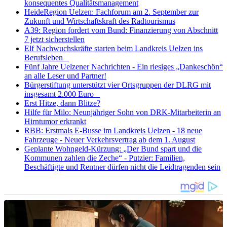
konsequentes Qualitätsmanagement
HeideRegion Uelzen: Fachforum am 2. September zur
Zukunft und Wirtschaftskraft des Radtourismus
A39: Region fordert vom Bund: Finanzierung von Abschnitt
7 jetzt sicherstellen
Elf Nachwuchskräfte starten beim Landkreis Uelzen ins
Berufsleben
Fünf Jahre Uelzener Nachrichten - Ein riesiges „Dankeschön“
an alle Leser und Partner!
Bürgerstiftung unterstützt vier Ortsgruppen der DLRG mit
insgesamt 2.000 Euro
Erst Hitze, dann Blitze?
Hilfe für Milo: Neunjähriger Sohn von DRK-Mitarbeiterin an
Hirntumor erkrankt
RBB: Erstmals E-Busse im Landkreis Uelzen - 18 neue
Fahrzeuge - Neuer Verkehrsvertrag ab dem 1. August
Geplante Wohngeld-Kürzung: „Der Bund spart und die
Kommunen zahlen die Zeche“ - Putzier: Familien,
Beschäftigte und Rentner dürfen nicht die Leidtragenden sein