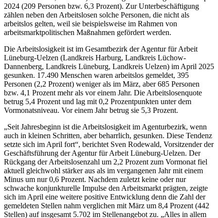
2024 (209 Personen bzw. 6,3 Prozent). Zur Unterbeschäftigung
zählen neben den Arbeitslosen solche Personen, die nicht als
arbeitslos gelten, weil sie beispielsweise im Rahmen von
arbeitsmarktpolitischen Maßnahmen gefördert werden.
Die Arbeitslosigkeit ist im Gesamtbezirk der Agentur für Arbeit
Lüneburg-Uelzen (Landkreis Harburg, Landkreis Lüchow-
Dannenberg, Landkreis Lüneburg, Landkreis Uelzen) im April 2025
gesunken. 17.490 Menschen waren arbeitslos gemeldet, 395
Personen (2,2 Prozent) weniger als im März, aber 685 Personen
bzw. 4,1 Prozent mehr als vor einem Jahr. Die Arbeitslosenquote
betrug 5,4 Prozent und lag mit 0,2 Prozentpunkten unter dem
Vormonatsniveau. Vor einem Jahr betrug sie 5,3 Prozent.
„Seit Jahresbeginn ist die Arbeitslosigkeit im Agenturbezirk, wenn
auch in kleinen Schritten, aber beharrlich, gesunken. Diese Tendenz
setzte sich im April fort“, berichtet Sven Rodewald, Vorsitzender der
Geschäftsführung der Agentur für Arbeit Lüneburg-Uelzen. Der
Rückgang der Arbeitslosenzahl um 2,2 Prozent zum Vormonat fiel
aktuell gleichwohl stärker aus als im vergangenen Jahr mit einem
Minus um nur 0,6 Prozent. Nachdem zuletzt keine oder nur
schwache konjunkturelle Impulse den Arbeitsmarkt prägten, zeigte
sich im April eine weitere positive Entwicklung denn die Zahl der
gemeldeten Stellen nahm verglichen mit März um 8,4 Prozent (442
Stellen) auf insgesamt 5.702 im Stellenangebot zu. „Alles in allem