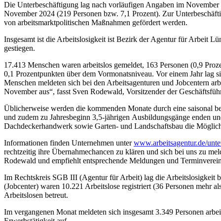
Die Unterbeschäftigung lag nach vorläufigen Angaben im November be
November 2024 (219 Personen bzw. 7,1 Prozent). Zur Unterbeschäftigu
von arbeitsmarktpolitischen Maßnahmen gefördert werden.
Insgesamt ist die Arbeitslosigkeit ist Bezirk der Agentur für Arbe
gestiegen.
17.413 Menschen waren arbeitslos gemeldet, 163 Personen (0,9 Prozen
0,1 Prozentpunkten über dem Vormonatsniveau. Vor einem Jahr lag s
Menschen meldeten sich bei den Arbeitsagenturen und Jobcentern arbeit
November aus“, fasst Sven Rodewald, Vorsitzender der Geschäftsfü
Üblicherweise werden die kommenden Monate durch eine saisonal bedi
und zudem zu Jahresbeginn 3,5-jährigen Ausbildungsgänge enden und
Dachdeckerhandwerk sowie Garten- und Landschaftsbau die Möglichke
Informationen finden Unternehmen unter
www.arbeitsagentur.de/unte
rechtzeitig ihre Übernahmechancen zu klären und sich bei uns zu mel
Rodewald und empfiehlt entsprechende Meldungen und Terminvereinb
Im Rechtskreis SGB III (Agentur für Arbeit) lag die Arbeitslosigkei
(Jobcenter) waren 10.221 Arbeitslose registriert (36 Personen mehr 
Arbeitslosen betreut.
Im vergangenen Monat meldeten sich insgesamt 3.349 Personen arbeit
Erwerbstätigkeit auf.