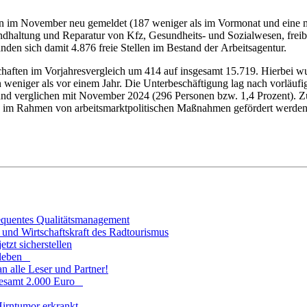
im November neu gemeldet (187 weniger als im Vormonat und eine mehr 
andhaltung und Reparatur von Kfz, Gesundheits- und Sozialwesen, freibe
den sich damit 4.876 freie Stellen im Bestand der Arbeitsagentur.
chaften im Vorjahresvergleich um 414 auf insgesamt 15.719. Hierbei 
n weniger als vor einem Jahr. Die Unterbeschäftigung lag nach vorläu
d verglichen mit November 2024 (296 Personen bzw. 1,4 Prozent). Zu
weise im Rahmen von arbeitsmarktpolitischen Maßnahmen gefördert werden
sequentes Qualitätsmanagement
und Wirtschaftskraft des Radtourismus
tzt sicherstellen
fsleben
n alle Leser und Partner!
sgesamt 2.000 Euro
Hirntumor erkrankt