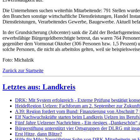
Die Unternehmen suchen weiterhin Mitarbeitende: 791 Stellen wurden 
den Branchen sonstige wirtschaftliche Dienstleistungen, Handel Inst
Dienstleistungen, Verarbeitendes Gewerbe, Baugewerbe. Aktuell befan
In der Grundsicherung (Jobcenter) sank die Zahl der Bedarfsgemeins
erwerbsfähige Bürgergeldberechtigte betreut, das waren 764 Persone
gegenüber dem Vormonat Oktober (306 Personen bzw. 1,5 Prozent) un
solche Personen, die nicht als arbeitslos gelten, weil sie beispiels
Foto: Michalzik
Zurück zur Startseite
Letztes aus: Landkreis
DRK: Mit System erfolgreich - Externe Prüfung bestätigt kon
HeideRegion Uelzen: Fachforum am 2. September zur Zukunft 
A39: Region fordert vom Bund: Finanzierung von Abschnitt 7 je
Elf Nachwuchskräfte starten beim Landkreis Uelzen ins Beru
Fünf Jahre Uelzener Nachrichten - Ein riesiges „Dankeschön“ a
Bürgerstiftung unterstützt vier Ortsgruppen der DLRG mit in
Erst Hitze, dann Blitze?
Hilfe für Milo: Neunjähriger Sohn von DRK-Mitarbeiterin an 