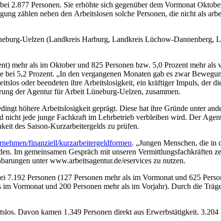
i 2.877 Personen. Sie erhöhte sich gegenüber dem Vormonat Oktober (
ng zählen neben den Arbeitslosen solche Personen, die nicht als arbei
it Lüneburg-Uelzen (Landkreis Harburg, Landkreis Lüchow-Dannenberg,
t) mehr als im Oktober und 825 Personen bzw. 5,0 Prozent mehr als vo
ie bei 5,2 Prozent. „In den vergangenen Monaten gab es zwar Bewegu
slos oder beendeten ihre Arbeitslosigkeit, ein kräftiger Impuls, der die
hrung der Agentur für Arbeit Lüneburg-Uelzen, zusammen.
ngt höhere Arbeitslosigkeit geprägt. Diese hat ihre Gründe unter an
 nicht jede junge Fachkraft im Lehrbetrieb verbleiben wird. Der Age
it des Saison-Kurzarbeitergelds zu prüfen.
rnehmen/finanziell/kurzarbeitergeldformen
. „Jungen Menschen, die in
den. Im gemeinsamen Gespräch mit unseren Vermittlungsfachkräften zei
arungen unter www.arbeitsagentur.de/eservices zu nutzen.
t bei 7.192 Personen (127 Personen mehr als im Vormonat und 625 Perso
als im Vormonat und 200 Personen mehr als im Vorjahr). Durch die Träg
slos. Davon kamen 1.349 Personen direkt aus Erwerbstätigkeit. 3.204