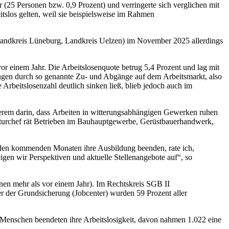
25 Personen bzw. 0,9 Prozent) und verringerte sich verglichen mit
tslos gelten, weil sie beispielsweise im Rahmen
 Landkreis Lüneburg, Landkreis Uelzen) im November 2025 allerdings
r einem Jahr. Die Arbeitslosenquote betrug 5,4 Prozent und lag mit
ngen durch so genannte Zu- und Abgänge auf dem Arbeitsmarkt, also
 Arbeitslosenzahl deutlich sinken ließ, blieb jedoch auch im
derem darin, dass Arbeiten in witterungsabhängigen Gewerken ruhen
nturchef rät Betrieben im Bauhauptgewerbe, Gerüstbauerhandwerk,
 den kommenden Monaten ihre Ausbildung beenden, rate ich,
gen wir Perspektiven und aktuelle Stellenangebote auf“, so
nen mehr als vor einem Jahr). Im Rechtskreis SGB II
er der Grundsicherung (Jobcenter) wurden 59 Prozent aller
 Menschen beendeten ihre Arbeitslosigkeit, davon nahmen 1.022 eine