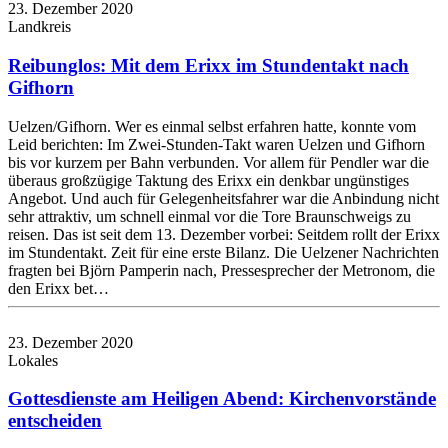
23. Dezember 2020
Landkreis
Reibunglos: Mit dem Erixx im Stundentakt nach
Gifhorn
Uelzen/Gifhorn. Wer es einmal selbst erfahren hatte, konnte vom
Leid berichten: Im Zwei-Stunden-Takt waren Uelzen und Gifhorn
bis vor kurzem per Bahn verbunden. Vor allem für Pendler war die
überaus großzügige Taktung des Erixx ein denkbar ungünstiges
Angebot. Und auch für Gelegenheitsfahrer war die Anbindung nicht
sehr attraktiv, um schnell einmal vor die Tore Braunschweigs zu
reisen. Das ist seit dem 13. Dezember vorbei: Seitdem rollt der Erixx
im Stundentakt. Zeit für eine erste Bilanz. Die Uelzener Nachrichten
fragten bei Björn Pamperin nach, Pressesprecher der Metronom, die
den Erixx bet…
23. Dezember 2020
Lokales
Gottesdienste am Heiligen Abend: Kirchenvorstände
entscheiden