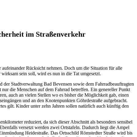
herheit im Straßenverkehr
r aufeinander Rücksicht nehmen. Doch um die Situation für alle
irksam sein soll, wird es nun in die Tat umgesetzt.
nd der Stadtverwaltung Bad Bevensen sowie dem Fahrradbeauftragten
t nur die Menschen auf dem Fahrrad betreffen. Ein genereller Punkt
n, auch an vielen Stellen wo es bisher die Möglichkeit gab, einen
tseingängen und an den Knotenpunkten Göhrdestraße aufgebracht.
tes gilt. Kinder unter zehn Jahren sollen natürlich auch künftig den
kilometer reduziert, da sich dieser Abschnitt als besonders sensibel
Ebenfalls versetzt werden zwei Ortstafeln. Dadurch liegt die Ampel
r Einmündung Heidestraße. Das Ortsschild Römstedter Straße wird bis