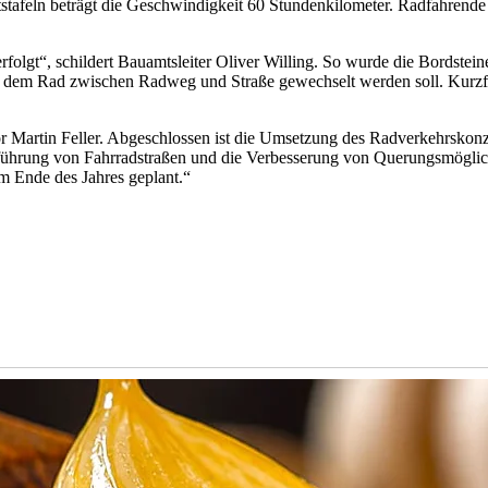
tafeln beträgt die Geschwindigkeit 60 Stundenkilometer. Radfahrende 
folgt“, schildert Bauamtsleiter Oliver Willing. So wurde die Bordstei
mit dem Rad zwischen Radweg und Straße gewechselt werden soll. Kurz
or Martin Feller. Abgeschlossen ist die Umsetzung des Radverkehrskon
inführung von Fahrradstraßen und die Verbesserung von Querungsmögli
um Ende des Jahres geplant.“