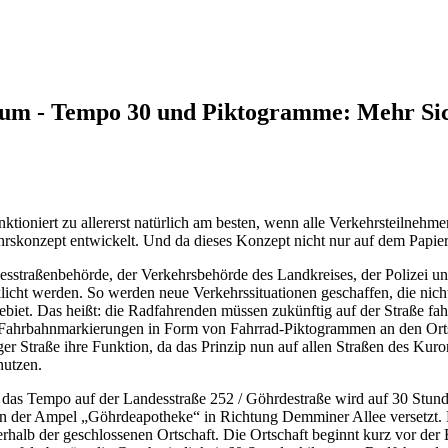
 um - Tempo 30 und Piktogramme: Mehr Sic
ioniert zu allererst natürlich am besten, wenn alle Verkehrsteilnehme
rskonzept entwickelt. Und da dieses Konzept nicht nur auf dem Papier w
straßenbehörde, der Verkehrsbehörde des Landkreises, der Polizei u
licht werden. So werden neue Verkehrssituationen geschaffen, die nich
iet. Das heißt: die Radfahrenden müssen zukünftig auf der Straße fahre
n Fahrbahnmarkierungen in Form von Fahrrad-Piktogrammen an den Or
er Straße ihre Funktion, da das Prinzip nun auf allen Straßen des Kuror
nutzen.
das Tempo auf der Landesstraße 252 / Göhrdestraße wird auf 30 Stunden
t an der Ampel „Göhrdeapotheke“ in Richtung Demminer Allee versetzt. 
rhalb der geschlossenen Ortschaft. Die Ortschaft beginnt kurz vor de