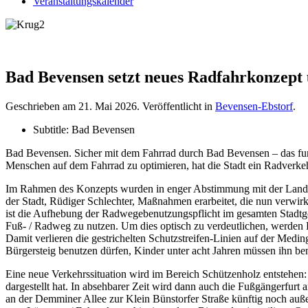
Veranstaltungskalender
Bad Bevensen setzt neues Radfahrkonzept
Geschrieben am
21. Mai 2026
. Veröffentlicht in
Bevensen-Ebstorf
.
Subtitle:
Bad Bevensen
Bad Bevensen. Sicher mit dem Fahrrad durch Bad Bevensen – das funkt
Menschen auf dem Fahrrad zu optimieren, hat die Stadt ein Radverkeh
Im Rahmen des Konzepts wurden in enger Abstimmung mit der Landes
der Stadt, Rüdiger Schlechter, Maßnahmen erarbeitet, die nun verwirk
ist die Aufhebung der Radwegebenutzungspflicht im gesamten Stadtgeb
Fuß- / Radweg zu nutzen. Um dies optisch zu verdeutlichen, werde
Damit verlieren die gestrichelten Schutzstreifen-Linien auf der Meding
Bürgersteig benutzen dürfen, Kinder unter acht Jahren müssen ihn be
Eine neue Verkehrssituation wird im Bereich Schützenholz entstehen: 
dargestellt hat. In absehbarer Zeit wird dann auch die Fußgängerfur
an der Demminer Allee zur Klein Bünstorfer Straße künftig noch auße