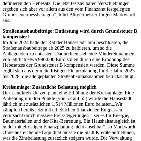
definieren den Hebesatz. Die jetzt feststellbaren Verschiebungen
ergeben sich aber vor allem aus den vom Finanzamt festgelegten
Grundsteuermessbeträgen“, führt Bürgermeister Jürgen Markwardt
aus.
Straßenausbaubeiträge: Entlastung wird durch Grundsteuer B
kompensiert
Im Juni 2024 hatte der Rat der Hansestadt Juni beschlossen, die
Straßenausbaubeiträge ab 2025 zu halbieren, um so die
Anliegenden zu entlasten. Dadurch entstehende Mindereinnahmen
von jährlich etwa 990.000 Euro sollen durch eine Erhöhung des
Hebesatzes der Grundsteuer B kompensiert werden. Diese Summe
ergibt sich aus der mittelfristigen Finanzplanung für die Jahre 2025
bis 2028, die alle geplanten Straßenbaumaßnahmen berücksichtigt.
Kreisumlage: Zusätzliche Belastung möglich
Der Landkreis Uelzen plant eine Erhöhung der Kreisumlage. Eine
Anhebung um drei Punkte (von 52 auf 55) würde die Hansestadt
jährlich mit zusätzlichen 1,514 Millionen Euro belasten.„Wir
kämpfen bereits jetzt mit erheblichen finanziellen Engpässen,
verursacht durch massive Preissteigerungen – sei es für Energie,
Baumaterialien und der Kita-Betreuung. Ein Haushaltsausgleich ist
in der mittelfristigen Finanzplanung nicht absehbar“, so Markwardt.
Ohne ausreichende Liquidität müsste die Stadt Kredite aufnehmen,
was die Zinsbelastung zusätzlich steigern würde. Die Verwaltung