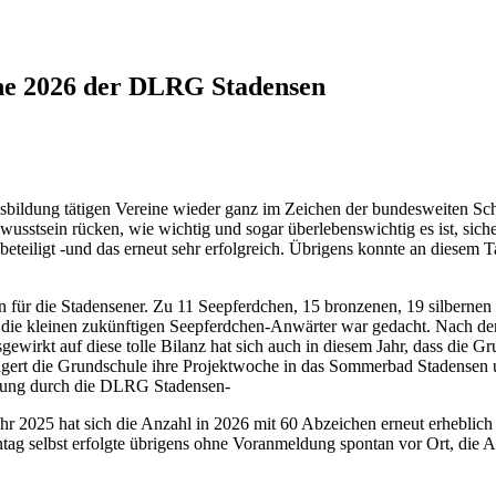
he 2026 der DLRG Stadensen
usbildung tätigen Vereine wieder ganz im Zeichen der bundesweiten Sc
usstsein rücken, wie wichtig und sogar überlebenswichtig es ist, s
 beteiligt -und das erneut sehr erfolgreich. Übrigens konnte an diese
en für die Stadensener. Zu 11 Seepferdchen, 15 bronzenen, 19 silbern
die kleinen zukünftigen Seepferdchen-Anwärter war gedacht. Nach der
ewirkt auf diese tolle Bilanz hat sich auch in diesem Jahr, dass die 
rlagert die Grundschule ihre Projektwoche in das Sommerbad Stadensen u
ützung durch die DLRG Stadensen-
r 2025 hat sich die Anzahl in 2026 mit 60 Abzeichen erneut erheblich 
tag selbst erfolgte übrigens ohne Voranmeldung spontan vor Ort, die