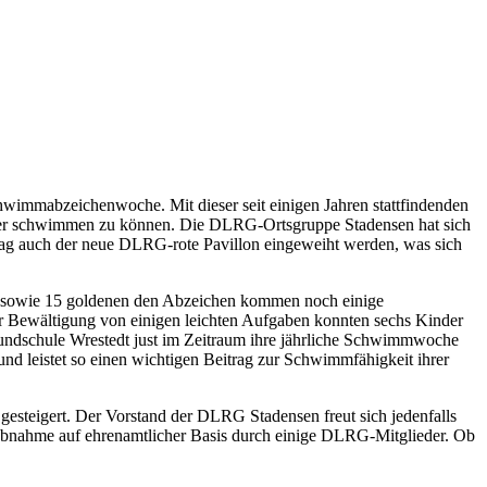
hwimmabzeichenwoche. Mit dieser seit einigen Jahren stattfindenden
icher schwimmen zu können. Die DLRG-Ortsgruppe Stadensen hat sich
m Tag auch der neue DLRG-rote Pavillon eingeweiht werden, was sich
en sowie 15 goldenen den Abzeichen kommen noch einige
 Bewältigung von einigen leichten Aufgaben konnten sechs Kinder
Grundschule Wrestedt just im Zeitraum ihre jährliche Schwimmwoche
nd leistet so einen wichtigen Beitrag zur Schwimmfähigkeit ihrer
gesteigert. Der Vorstand der DLRG Stadensen freut sich jedenfalls
 Abnahme auf ehrenamtlicher Basis durch einige DLRG-Mitglieder. Ob