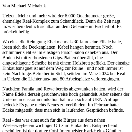
Von Michael Michalzik
Uelzen. Mehr und mehr wird der 6.000 Quadratmeter große,
ehemalige Real-Komplex zum Schandfleck. Denn die Zeit nagt
inzwischen deutlich sichtbar an dem Gebäude im Fischerhof. Es
bröckelt heftig.
Wo einst die Reinigung Ebel mehr als 30 Jahre eine Filiale hatte,
lösen sich die Deckenplatten, Kabel hängen herunter. Noch
schlimmer sieht es im einstigen Frisör-Salon daneben aus. Der
Boden ist mit zerborstenen Gips-Platten übersäht, eine
eingeschlagene Scheibe ist mit einem Holzbrett geflickt. Der einstige
Einkaufsmagnet ist auf dem Weg zur Ruine - und noch immer ist
kein Nachfolge-Betreiber in Sicht, seitdem im März 2024 bei Real
in Uelzen die Lichter aus- und 80 Arbeitsplätze verlorengingen.
Nachdem Famila und Rewe bereits abgewunken hatten, wird der
Name Edeka derzeit gerüchteweise hoch gehandelt. Aber seitens der
Unternehmenskommunikation hält man sich auf UEN-Anfrage
bedeckt: Es gebe nichts Neues zu verkünden. Im Februar hatte
Edeka mitgeteilt, dass man sich in laufenden Gesprächen befinde.
Real - das war einst auch für die Bürger aus dem nahen
Westerweyhe ein wichtiger Ort zum Einkaufen. Entsprechend
erschüttert ist der dortige Ortsbürgermeister Karl-Heinz Günther