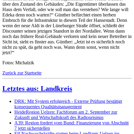
über den Zustand des Gebäudes: „Die Eigentümer überlassen das
Haus dem Verfall, oder wie soll man das verstehen? Wie lange will
Edeka denn noch warten?“ Günther befürchtet einen herben
Einbruch für die Infrastruktur in diesem Teil der Hansestadt. Denn
wenn der neue Aldi in der Lüneburger Straße öffnet, schließt der
Discounter seinen jetzigen Standort in der Nordallee. Wenn dann
noch das frühere Real-Gebäude verloren und kein neuer Betreiber in
Sicht ist, sieht es finster aus. Günther: „Jetzt ist es sicherlich noch
nicht zu spät, da geht noch was. Wann denn sonst, wenn nicht
jetzt?“
Fotos: Michalzik
Zurück zur Startseite
Letztes aus: Landkreis
DRK: Mit System erfolgreich - Externe Prüfung bestätigt
konsequentes Qualitätsmanagement
HeideRegion Uelzen: Fachforum am 2. September zur
Zukunft und Wirtschaftskraft des Radtourismus
A39: Region fordert vom Bund: Finanzierung von Abschnitt
7 jetzt sicherstellen
Elf Nachwuchskräfte starten beim Landkreis Uelzen ins