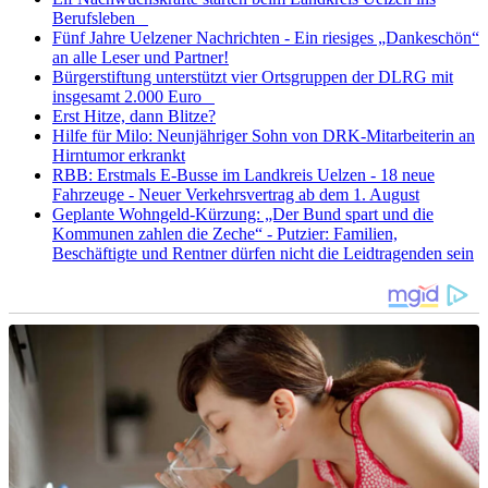
Berufsleben
Fünf Jahre Uelzener Nachrichten - Ein riesiges „Dankeschön“
an alle Leser und Partner!
Bürgerstiftung unterstützt vier Ortsgruppen der DLRG mit
insgesamt 2.000 Euro
Erst Hitze, dann Blitze?
Hilfe für Milo: Neunjähriger Sohn von DRK-Mitarbeiterin an
Hirntumor erkrankt
RBB: Erstmals E-Busse im Landkreis Uelzen - 18 neue
Fahrzeuge - Neuer Verkehrsvertrag ab dem 1. August
Geplante Wohngeld-Kürzung: „Der Bund spart und die
Kommunen zahlen die Zeche“ - Putzier: Familien,
Beschäftigte und Rentner dürfen nicht die Leidtragenden sein