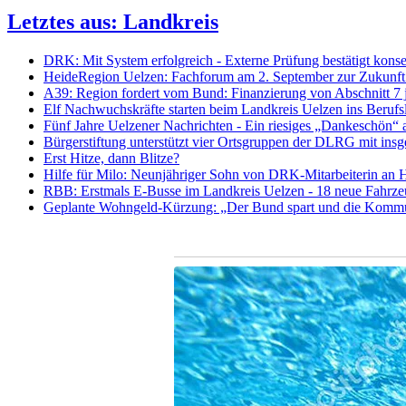
Letztes aus: Landkreis
DRK: Mit System erfolgreich - Externe Prüfung bestätigt kon
HeideRegion Uelzen: Fachforum am 2. September zur Zukunft 
A39: Region fordert vom Bund: Finanzierung von Abschnitt 7 je
Elf Nachwuchskräfte starten beim Landkreis Uelzen ins Beru
Fünf Jahre Uelzener Nachrichten - Ein riesiges „Dankeschön“ a
Bürgerstiftung unterstützt vier Ortsgruppen der DLRG mit in
Erst Hitze, dann Blitze?
Hilfe für Milo: Neunjähriger Sohn von DRK-Mitarbeiterin an 
RBB: Erstmals E-Busse im Landkreis Uelzen - 18 neue Fahrze
Geplante Wohngeld-Kürzung: „Der Bund spart und die Kommunen