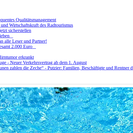
sequentes Qualitätsmanagement
und Wirtschaftskraft des Radtourismus
tzt sicherstellen
fsleben
n alle Leser und Partner!
sgesamt 2.000 Euro
Hirntumor erkrankt
uge - Neuer Verkehrsvertrag ab dem 1. August
 zahlen die Zeche“ - Putzier: Familien, Beschäftigte und Rentner dü