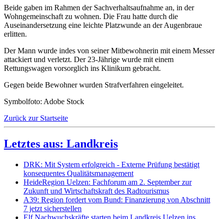
Beide gaben im Rahmen der Sachverhaltsaufnahme an, in der
Wohngemeinschaft zu wohnen. Die Frau hatte durch die
Auseinandersetzung eine leichte Platzwunde an der Augenbraue
erlitten.
Der Mann wurde indes von seiner Mitbewohnerin mit einem Messer
attackiert und verletzt. Der 23-Jährige wurde mit einem
Rettungswagen vorsorglich ins Klinikum gebracht.
Gegen beide Bewohner wurden Strafverfahren eingeleitet.
Symbolfoto: Adobe Stock
Zurück zur Startseite
Letztes aus: Landkreis
DRK: Mit System erfolgreich - Externe Prüfung bestätigt
konsequentes Qualitätsmanagement
HeideRegion Uelzen: Fachforum am 2. September zur
Zukunft und Wirtschaftskraft des Radtourismus
A39: Region fordert vom Bund: Finanzierung von Abschnitt
7 jetzt sicherstellen
Elf Nachwuchskräfte starten beim Landkreis Uelzen ins