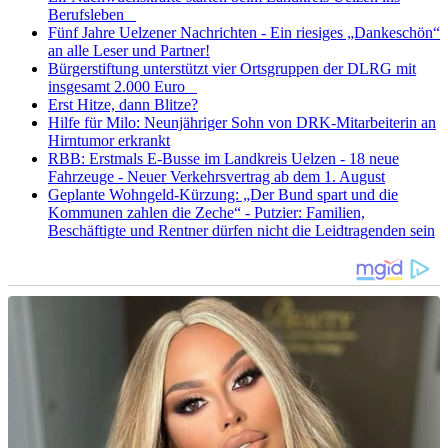
Berufsleben
Fünf Jahre Uelzener Nachrichten - Ein riesiges „Dankeschön“
an alle Leser und Partner!
Bürgerstiftung unterstützt vier Ortsgruppen der DLRG mit
insgesamt 2.000 Euro
Erst Hitze, dann Blitze?
Hilfe für Milo: Neunjähriger Sohn von DRK-Mitarbeiterin an
Hirntumor erkrankt
RBB: Erstmals E-Busse im Landkreis Uelzen - 18 neue
Fahrzeuge - Neuer Verkehrsvertrag ab dem 1. August
Geplante Wohngeld-Kürzung: „Der Bund spart und die
Kommunen zahlen die Zeche“ - Putzier: Familien,
Beschäftigte und Rentner dürfen nicht die Leidtragenden sein