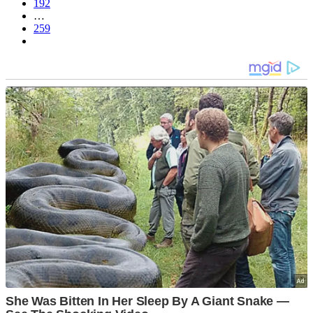
192
…
259