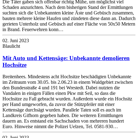
Die Täter gaben sich offenbar richtig Mühe, um möglichst viel
Schaden anzurichten. Nach dem bisherigen Stand der Ermittlungen
suchten sich die Unbekannten kleine Äste und Gebüsch zusammen,
bauten mehrere kleine Haufen und zündeten diese dann an. Dadurch
gerieten Unterholz und Gebüsch auf einer Fläche von 50x50 Metern
in Brand. Feuerwehren konn…
02. Juni 2023
Blaulicht
Mit Auto und Kettensäge: Unbekannte demolieren
Hochsitze
Breitenhees. Mindestens acht Hochsitze beschädigten Unbekannte
im Zeitraum vom 30.05. bis 2.06.23 in einem Waldgebiet zwischen
den Bundesstraße 4 und 191 bei Wrestedt. Dabei nutzten die
Vandalen in einigen Fällen einen Pkw mit Seil, so dass die
Hochsitze zu Fall gebracht wurden. Außerdem wurde ein Hochsitz
per Hand umgeworfen, da zuvor die Stützpfeiler mit einer
Kettensäge durchsägt wurden. Parallele Taten soll es auch im
Landkreis Gifhorn gegeben haben. Die weiteren Ermittlungen
dauern an. Es entstand ein Sachschaden von mehreren hundert
Euro. Hinweise nimmt die Polizei Uelzen, Tel. 0581-930…
02. Juni 2023