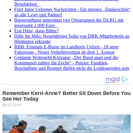
Berufsleben
Fünf Jahre Uelzener Nachrichten - Ein riesiges „Dankeschön“
an alle Leser und Partner!
Bürgerstiftung unterstützt vier Ortsgruppen der DLRG mit
insgesamt 2.000 Euro
Erst Hitze, dann Blitze?
Hilfe für Milo: Neunjähriger Sohn von DRK-Mitarbeiterin an
Hirntumor erkrankt
RBB: Erstmals E-Busse im Landkreis Uelzen - 18 neue
Fahrzeuge - Neuer Verkehrsvertrag ab dem 1. August
Geplante Wohngeld-Kürzung: „Der Bund spart und die
Kommunen zahlen die Zeche“ - Putzier: Familien,
Beschäftigte und Rentner dürfen nicht die Leidtragenden sein