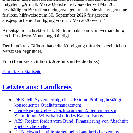
mitgeteilt: „Am 28. Mai 2026 ist eine Klage der seit Mai 2021
beschäftigten Betroffenen eingegangen, mit der sie sich gegen eine
fristlose, hilfsweise zum 30. September 2026 fristgerecht
ausgesprochene Kündigung vom 21. Mai 2026 wehrt.“
Arbeitsgerichtsdirektor Lutz Bertram habe eine Güteverhandlung
noch für diesen Monat angekündigt.
Der Landkreis Gifhorn hatte die Kündigung mit arbeitsrechtlichen
Verstößen begründet.
Foto (Landkreis Gifhorn): Josefin zum Felde (links)
Zurück zur Startseite
Letztes aus: Landkreis
DRK: Mit System erfolgreich - Externe Prüfung bestätigt
konsequentes Qualitätsmanagement
HeideRegion Uelzen: Fachforum am 2. September zur
Zukunft und Wirtschaftskraft des Radtourismus
A39: Region fordert vom Bund: Finanzierung von Abschnitt
7 jetzt sicherstellen
Elf Nachwuchskräfte starten beim Landkreis Uelzen ins