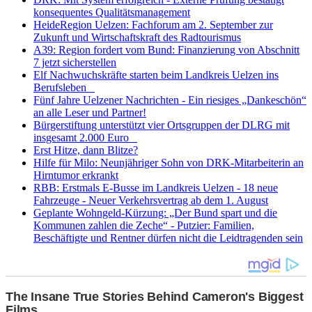
konsequentes Qualitätsmanagement
HeideRegion Uelzen: Fachforum am 2. September zur
Zukunft und Wirtschaftskraft des Radtourismus
A39: Region fordert vom Bund: Finanzierung von Abschnitt
7 jetzt sicherstellen
Elf Nachwuchskräfte starten beim Landkreis Uelzen ins
Berufsleben
Fünf Jahre Uelzener Nachrichten - Ein riesiges „Dankeschön“
an alle Leser und Partner!
Bürgerstiftung unterstützt vier Ortsgruppen der DLRG mit
insgesamt 2.000 Euro
Erst Hitze, dann Blitze?
Hilfe für Milo: Neunjähriger Sohn von DRK-Mitarbeiterin an
Hirntumor erkrankt
RBB: Erstmals E-Busse im Landkreis Uelzen - 18 neue
Fahrzeuge - Neuer Verkehrsvertrag ab dem 1. August
Geplante Wohngeld-Kürzung: „Der Bund spart und die
Kommunen zahlen die Zeche“ - Putzier: Familien,
Beschäftigte und Rentner dürfen nicht die Leidtragenden sein