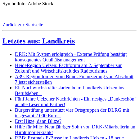
Symbolfoto: Adobe Stock
Zurück zur Startseite
Letztes aus: Landkreis
DRK: Mit System erfolgreich - Externe Prüfung bestätigt
konsequentes Qualitätsmanagement
HeideRegion Uelzen: Fachforum am 2. September zur
Zukunft und Wirtschaftskraft des Radtourismus
A39: Region fordert vom Bund: Finanzierung von Abschnitt
7 jetzt sicherstellen
Elf Nachwuchskräfte starten beim Landkreis Uelzen ins
Berufsleben
Fünf Jahre Uelzener Nachrichten - Ein riesiges „Dankeschön“
an alle Leser und Partner!
Bürgerstiftung unterstützt vier Ortsgruppen der DLRG mit
insgesamt 2.000 Euro
Erst Hitze, dann Blitze?
Hilfe für Milo: Neunjähriger Sohn von DRK-Mitarbeiterin an
Hirntumor erkrankt
RBB: Erstmals E-Busse im Landkreis Uelzen - 18 neue