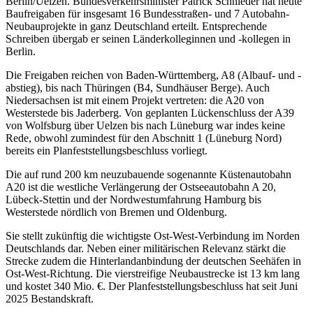
Berlin/Uelzen. Bundesverkehrsminister Patrick Schnieder hat heute
Baufreigaben für insgesamt 16 Bundesstraßen- und 7 Autobahn-
Neubauprojekte in ganz Deutschland erteilt. Entsprechende
Schreiben übergab er seinen Länderkolleginnen und -kollegen in
Berlin.
Die Freigaben reichen von Baden-Württemberg, A8 (Albauf- und -
abstieg), bis nach Thüringen (B4, Sundhäuser Berge). Auch
Niedersachsen ist mit einem Projekt vertreten: die A20 von
Westerstede bis Jaderberg. Von geplanten Lückenschluss der A39
von Wolfsburg über Uelzen bis nach Lüneburg war indes keine
Rede, obwohl zumindest für den Abschnitt 1 (Lüneburg Nord)
bereits ein Planfeststellungsbeschluss vorliegt.
Die auf rund 200 km neuzubauende sogenannte Küstenautobahn
A20 ist die westliche Verlängerung der Ostseeautobahn A 20,
Lübeck-Stettin und der Nordwestumfahrung Hamburg bis
Westerstede nördlich von Bremen und Oldenburg.
Sie stellt zukünftig die wichtigste Ost-West-Verbindung im Norden
Deutschlands dar. Neben einer militärischen Relevanz stärkt die
Strecke zudem die Hinterlandanbindung der deutschen Seehäfen in
Ost-West-Richtung. Die vierstreifige Neubaustrecke ist 13 km lang
und kostet 340 Mio. €. Der Planfeststellungsbeschluss hat seit Juni
2025 Bestandskraft.