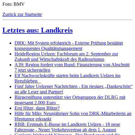
Foto: BMV
Zurück zur Startseite
Letztes aus: Landkreis
DRK: Mit System erfolgreich - Externe Prüfung bestätigt
konsequentes Qualitätsmanagement
HeideRegion Uelzen: Fachforum am 2. September zur
Zukunft und Wirtschaftskraft des Radtourismus
A39: Region fordert vom Bund: Finanzierung von Abschnitt
7 jetzt sicherstellen
Elf Nachwuchskräfte starten beim Landkreis Uelzen ins
Berufsleben
Fünf Jahre Uelzener Nachrichten - Ein riesiges „Dankeschön“
an alle Leser und Partner!
Bürgerstiftung unterstützt vier Ortsgruppen der DLRG mit
insgesamt 2.000 Euro
Erst Hitze, dann Blitze?
Hilfe für Milo: Neunjähriger Sohn von DRK-Mitarbeiterin an
Hirntumor erkrankt
RBB: Erstmals E-Busse im Landkreis Uelzen - 18 neue
Fahrzeuge - Neuer Verkehrsvertrag ab dem 1. August