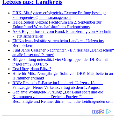
Letztes aus: Landkreis
DRK: Mit System erfolgreich - Externe Prüfung bestätigt
konsequentes Qualitätsmanagement
HeideRegion Uelzen: Fachforum am 2. September zur
Zukunft und Wirtschaftskraft des Radtourismus
A39: Region fordert vom Bund: Finanzierung von Abschnitt
7 jetzt sicherstellen
Elf Nachwuchskräfte starten beim Landkreis Uelzen ins
Berufsleben
Fünf Jahre Uelzener Nachrichten - Ein riesiges „Dankeschön“
an alle Leser und Partner!
Bürgerstiftung unterstützt vier Ortsgruppen der DLRG mit
insgesamt 2.000 Euro
Erst Hitze, dann Blitze?
Hilfe für Milo: Neunjähriger Sohn von DRK-Mitarbeiterin an
Hirntumor erkrankt
RBB: Erstmals E-Busse im Landkreis Uelzen - 18 neue
Fahrzeuge - Neuer Verkehrsvertrag ab dem 1. August
Geplante Wohngeld-Kürzung: „Der Bund spart und die
Kommunen zahlen die Zeche“ - Putzier: Familien,
Beschäftigte und Rentner dürfen nicht die Leidtragenden sein