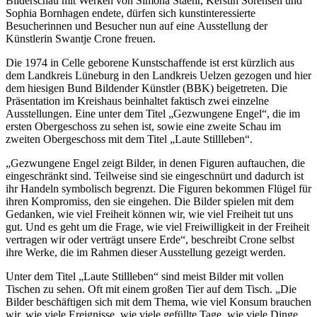
Bilderschau mit Werken von Simona Staehr, Kerstin Sörensen und
Sophia Bornhagen endete, dürfen sich kunstinteressierte
Besucherinnen und Besucher nun auf eine Ausstellung der
Künstlerin Swantje Crone freuen.
Die 1974 in Celle geborene Kunstschaffende ist erst kürzlich aus
dem Landkreis Lüneburg in den Landkreis Uelzen gezogen und hier
dem hiesigen Bund Bildender Künstler (BBK) beigetreten. Die
Präsentation im Kreishaus beinhaltet faktisch zwei einzelne
Ausstellungen. Eine unter dem Titel „Gezwungene Engel“, die im
ersten Obergeschoss zu sehen ist, sowie eine zweite Schau im
zweiten Obergeschoss mit dem Titel „Laute Stillleben“.
„Gezwungene Engel zeigt Bilder, in denen Figuren auftauchen, die
eingeschränkt sind. Teilweise sind sie eingeschnürt und dadurch ist
ihr Handeln symbolisch begrenzt. Die Figuren bekommen Flügel für
ihren Kompromiss, den sie eingehen. Die Bilder spielen mit dem
Gedanken, wie viel Freiheit können wir, wie viel Freiheit tut uns
gut. Und es geht um die Frage, wie viel Freiwilligkeit in der Freiheit
vertragen wir oder verträgt unsere Erde“, beschreibt Crone selbst
ihre Werke, die im Rahmen dieser Ausstellung gezeigt werden.
Unter dem Titel „Laute Stillleben“ sind meist Bilder mit vollen
Tischen zu sehen. Oft mit einem großen Tier auf dem Tisch. „Die
Bilder beschäftigen sich mit dem Thema, wie viel Konsum brauchen
wir, wie viele Ereignisse, wie viele gefüllte Tage, wie viele Dinge