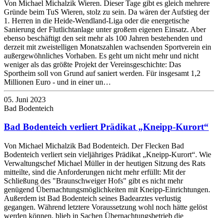
Von Michael Michalzik Wieren. Dieser Tage gibt es gleich mehrere
Gründe beim TuS Wieren, stolz zu sein. Da wären der Aufstieg der
1. Herren in die Heide-Wendland-Liga oder die energetische
Sanierung der Flutlichtanlage unter großem eigenen Einsatz. Aber
ebenso beschäftigt den seit mehr als 100 Jahren bestehenden und
derzeit mit zweistelligen Monatszahlen wachsenden Sportverein ein
außergewöhnliches Vorhaben. Es geht um nicht mehr und nicht
weniger als das größte Projekt der Vereinsgeschichte: Das
Sportheim soll von Grund auf saniert werden. Für insgesamt 1,2
Millionen Euro - und in einer un…
05. Juni 2023
Bad Bodenteich
Bad Bodenteich verliert Prädikat „Kneipp-Kurort“
Von Michael Michalzik Bad Bodenteich. Der Flecken Bad
Bodenteich verliert sein vieljähriges Prädikat „Kneipp-Kurort“. Wie
Verwaltungschef Michael Müller in der heutigen Sitzung des Rats
mitteilte, sind die Anforderungen nicht mehr erfüllt: Mit der
Schließung des "Braunschweiger Hofs" gibt es nicht mehr
genügend Übernachtungsmöglichkeiten mit Kneipp-Einrichtungen.
Außerdem ist Bad Bodenteich seines Badearztes verlustig
gegangen. Während letztere Voraussetzung wohl noch hätte gelöst
werden können, blieb in Sachen Übernachtungsbetrieb die