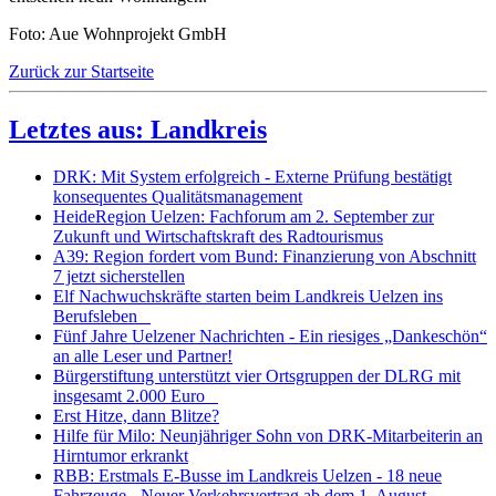
Foto: Aue Wohnprojekt GmbH
Zurück zur Startseite
Letztes aus: Landkreis
DRK: Mit System erfolgreich - Externe Prüfung bestätigt
konsequentes Qualitätsmanagement
HeideRegion Uelzen: Fachforum am 2. September zur
Zukunft und Wirtschaftskraft des Radtourismus
A39: Region fordert vom Bund: Finanzierung von Abschnitt
7 jetzt sicherstellen
Elf Nachwuchskräfte starten beim Landkreis Uelzen ins
Berufsleben
Fünf Jahre Uelzener Nachrichten - Ein riesiges „Dankeschön“
an alle Leser und Partner!
Bürgerstiftung unterstützt vier Ortsgruppen der DLRG mit
insgesamt 2.000 Euro
Erst Hitze, dann Blitze?
Hilfe für Milo: Neunjähriger Sohn von DRK-Mitarbeiterin an
Hirntumor erkrankt
RBB: Erstmals E-Busse im Landkreis Uelzen - 18 neue
Fahrzeuge - Neuer Verkehrsvertrag ab dem 1. August