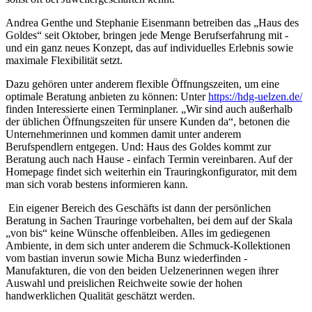
Andrea Genthe und Stephanie Eisenmann betreiben das „Haus des
Goldes“ seit Oktober, bringen jede Menge Berufserfahrung mit -
und ein ganz neues Konzept, das auf individuelles Erlebnis sowie
maximale Flexibilität setzt.
Dazu gehören unter anderem flexible Öffnungszeiten, um eine
optimale Beratung anbieten zu können: Unter
https://hdg-uelzen.de/
finden Interessierte einen Terminplaner. „Wir sind auch außerhalb
der üblichen Öffnungszeiten für unsere Kunden da“, betonen die
Unternehmerinnen und kommen damit unter anderem
Berufspendlern entgegen. Und: Haus des Goldes kommt zur
Beratung auch nach Hause - einfach Termin vereinbaren. Auf der
Homepage findet sich weiterhin ein Trauringkonfigurator, mit dem
man sich vorab bestens informieren kann.
Ein eigener Bereich des Geschäfts ist dann der persönlichen
Beratung in Sachen Trauringe vorbehalten, bei dem auf der Skala
„von bis“ keine Wünsche offenbleiben. Alles im gediegenen
Ambiente, in dem sich unter anderem die Schmuck-Kollektionen
vom bastian inverun sowie Micha Bunz wiederfinden -
Manufakturen, die von den beiden Uelzenerinnen wegen ihrer
Auswahl und preislichen Reichweite sowie der hohen
handwerklichen Qualität geschätzt werden.