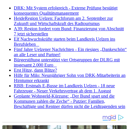
DRK: Mit System erfolgreich - Externe Prüfung bestätigt
konsequentes Qualitätsmanagement
HeideRegion Uelzen: Fachforum am 2. September zur
Zukunft und Wirtschaftskraft des Radtourismus
A39: Region fordert vom Bund: Finanzierung von Abschnitt
7 jetzt sicherstellen
Elf Nachwuchskräfte starten beim Landkreis Uelzen ins
Berufsleben
Fünf Jahre Uelzener Nachrichten - Ein riesiges „Dankeschön“
an alle Leser und Partner!
Bürgerstiftung unterstützt vier Ortsgruppen der DLRG mit
insgesamt 2.000 Euro
Erst Hitze, dann Blitze?
Hilfe für Milo: Neunjähriger Sohn von DRK-Mitarbeiterin an
Hirntumor erkrankt
RBB: Erstmals E-Busse im Landkreis Uelzen - 18 neue
Fahrzeuge - Neuer Verkehrsvertrag ab dem 1. August
Geplante Wohngeld-Kürzung: „Der Bund spart und die
Kommunen zahlen die Zeche“ - Putzier: Familien,
Beschäftigte und Rentner dürfen nicht die Leidtragenden sein