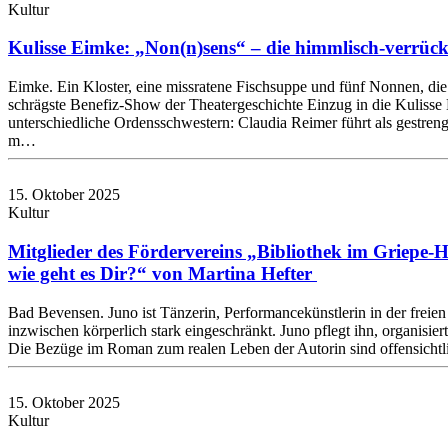
Kultur
Kulisse Eimke: „Non(n)sens“ – die himmlisch-verrüc
Eimke. Ein Kloster, eine missratene Fischsuppe und fünf Nonnen, die
schrägste Benefiz-Show der Theatergeschichte Einzug in die Kulisse 
unterschiedliche Ordensschwestern: Claudia Reimer führt als gestre
m…
15. Oktober 2025
Kultur
Mitglieder des Fördervereins „Bibliothek im Griepe-
wie geht es Dir?“ von Martina Hefter
Bad Bevensen. Juno ist Tänzerin, Performancekünstlerin in der freien 
inzwischen körperlich stark eingeschränkt. Juno pflegt ihn, organisiert
Die Bezüge im Roman zum realen Leben der Autorin sind offensichtli
15. Oktober 2025
Kultur