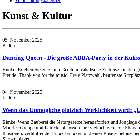
Veranstaltungskalender
Kunst & Kultur
05. November 2025
Kultur
Dancing Queen - Die große ABBA-Party in der Kulis
Eimke. Erleben Sie eine mitreißende musikalische Zeitreise mit den
Freude. Thank you for the music! Freie Platzwahl, begrenzte Sitzplät
04. November 2025
Kultur
Wenn das Unmögliche plötzlich Wirklichkeit wird: „
Eimke. Wenn Zauberei die Naturgesetze herausfordert und Jonglage
Maurice Grange und Patrick Johansson ihre vielfach gefeierte Show 
Illusionen, verblüffender Fingerfertigkeit und einer Prise schelmisch
Showeinlagen…