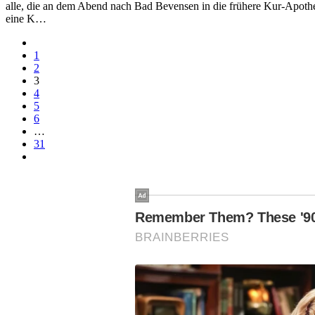
alle, die an dem Abend nach Bad Bevensen in die frühere Kur-Apothek
eine K…
1
2
3
4
5
6
…
31