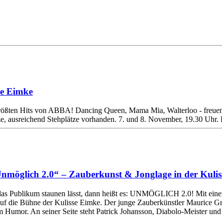
se Eimke
 größten Hits von ABBA! Dancing Queen, Mama Mia, Walterloo - freuen
ze, ausreichend Stehplätze vorhanden. 7. und 8. November, 19.30 Uhr. 
Unmöglich 2.0“ – Zauberkunst & Jonglage in der Kuli
 das Publikum staunen lässt, dann heißt es: UNMÖGLICH 2.0! Mit ein
auf die Bühne der Kulisse Eimke. Der junge Zauberkünstler Maurice G
em Humor. An seiner Seite steht Patrick Johansson, Diabolo-Meister und