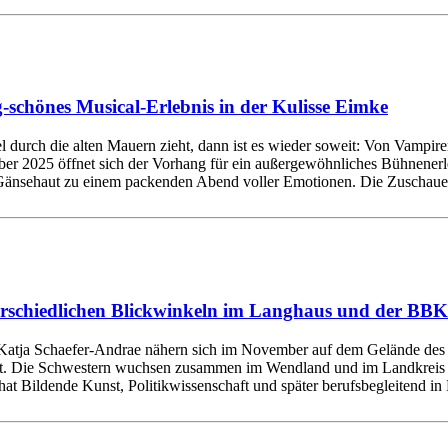
schönes Musical-Erlebnis in der Kulisse Eimke
urch die alten Mauern zieht, dann ist es wieder soweit: Von Vampiren
 2025 öffnet sich der Vorhang für ein außergewöhnliches Bühnenerlebni
änsehaut zu einem packenden Abend voller Emotionen. Die Zuschauer 
chiedlichen Blickwinkeln im Langhaus und der BBK 
atja Schaefer-Andrae nähern sich im November auf dem Gelände des Al
lebt. Die Schwestern wuchsen zusammen im Wendland und im Landkreis Ue
t Bildende Kunst, Politikwissenschaft und später berufsbegleitend in