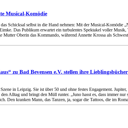
kte Musical-Komödie
 das Schicksal selbst in die Hand nehmen: Mit der Musical-Komödie „N
Eimke. Das Publikum erwartet ein turbulentes Spektakel voller Musik, 
nge Mutter Oberin das Kommando, während Annette Krossa als Schweste
Haus“ zu Bad Bevensen e.V. stellen ihre Lieblingsbüch
Szene in Leipzig. Sie ist über 50 und ohne festes Engagement. Jupiter,
 den Alltag und bringt den Müll runter. „Juno hasst es, dass immer nur si
ch. Den kranken Mann, das Tanzen, ja, sogar die Tattoos, die im Roma