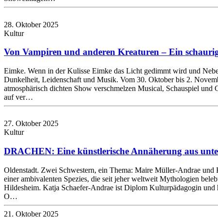
28. Oktober 2025
Kultur
Von Vampiren und anderen Kreaturen – Ein schaurig-
Eimke. Wenn in der Kulisse Eimke das Licht gedimmt wird und Nebel d
Dunkelheit, Leidenschaft und Musik. Vom 30. Oktober bis 2. November
atmosphärisch dichten Show verschmelzen Musical, Schauspiel und G
auf ver…
27. Oktober 2025
Kultur
DRACHEN: Eine künstlerische Annäherung aus unters
Oldenstadt. Zwei Schwestern, ein Thema: Maire Müller-Andrae und K
einer ambivalenten Spezies, die seit jeher weltweit Mythologien be
Hildesheim. Katja Schaefer-Andrae ist Diplom Kulturpädagogin und ha
O…
21. Oktober 2025