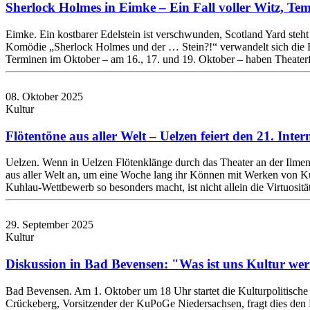
Sherlock Holmes in Eimke – Ein Fall voller Witz, T
Eimke. Ein kostbarer Edelstein ist verschwunden, Scotland Yard steht
Komödie „Sherlock Holmes und der … Stein?!“ verwandelt sich die Bü
Terminen im Oktober – am 16., 17. und 19. Oktober – haben Theaterf
08. Oktober 2025
Kultur
Flötentöne aus aller Welt – Uelzen feiert den 21. In
Uelzen. Wenn in Uelzen Flötenklänge durch das Theater an der Ilmenau
aus aller Welt an, um eine Woche lang ihr Können mit Werken von Kuh
Kuhlau-Wettbewerb so besonders macht, ist nicht allein die Virtuos
29. September 2025
Kultur
Diskussion in Bad Bevensen: "Was ist uns Kultur wer
Bad Bevensen. Am 1. Oktober um 18 Uhr startet die Kulturpolitische
Crückeberg, Vorsitzender der KuPoGe Niedersachsen, fragt dies den